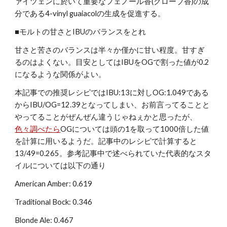
ァイツェンに於いて重要なフェノール香(クローブ香)の成
分である4-vinyl guaiacolの生成を促進する。
■モルトの甘さとIBUのバランスをとれ
甘さと苦さのバランスは半々か僅かに甘い程度。甘すぎ
るのはよくない。目安としてはIBUをOGで割った値が0.2
になるような関係がよい。
本記事での推奨レシピではIBU:13に対しOG:1.049である
からIBU/OG=12.39となってしまい、お前言ってることと
やってることがぜんぜん違うじゃねぇかと思ったが、
色々調べたら
OGについては頭の1を取って1000倍した値
を計算に用いるようだ。記事中のレシピで計算すると
13/49=0.265。参考記事中で述べられていた代表的なスタ
イルについては以下の通り
American Amber: 0.619
Traditional Bock: 0.346
Blonde Ale: 0.467