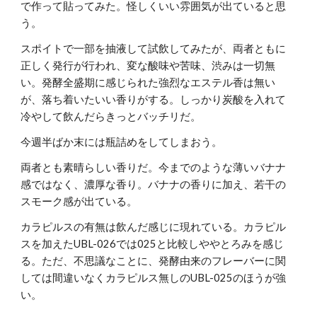
で作って貼ってみた。怪しくいい雰囲気が出ていると思
う。
スポイトで一部を抽液して試飲してみたが、両者ともに
正しく発行が行われ、変な酸味や苦味、渋みは一切無
い。発酵全盛期に感じられた強烈なエステル香は無い
が、落ち着いたいい香りがする。しっかり炭酸を入れて
冷やして飲んだらきっとバッチリだ。
今週半ばか末には瓶詰めをしてしまおう。
両者とも素晴らしい香りだ。今までのような薄いバナナ
感ではなく、濃厚な香り。バナナの香りに加え、若干の
スモーク感が出ている。
カラピルスの有無は飲んだ感じに現れている。カラピル
スを加えたUBL-026では025と比較しややとろみを感じ
る。ただ、不思議なことに、発酵由来のフレーバーに関
しては間違いなくカラピルス無しのUBL-025のほうが強
い。