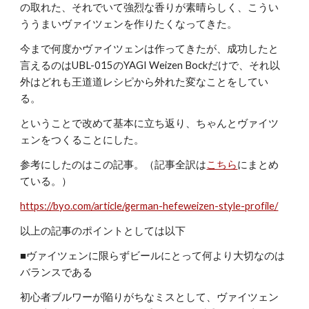
の取れた、それでいて強烈な香りが素晴らしく、こうい
ううまいヴァイツェンを作りたくなってきた。
今まで何度かヴァイツェンは作ってきたが、成功したと
言えるのはUBL-015のYAGI Weizen Bockだけで、それ以
外はどれも王道道レシピから外れた変なことをしてい
る。
ということで改めて基本に立ち返り、ちゃんとヴァイツ
ェンをつくることにした。
参考にしたのはこの記事。（記事全訳は
こちら
にまとめ
ている。）
https://byo.com/article/german-hefeweizen-style-profile/
以上の記事のポイントとしては以下
■ヴァイツェンに限らずビールにとって何より大切なのは
バランスである
初心者ブルワーが陥りがちなミスとして、ヴァイツェン