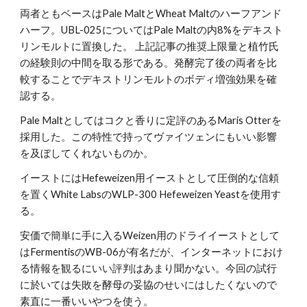
両者ともベースはPale MaltとWheat Maltのハーフアンド
ハーフ。UBL-025についてはPale Maltの内8%をデキスト
リンモルトに置換した。 上記記事の推奨上限量と植竹氏
の経験則の中間を取る形である。発酵完了後の両者を比
較することでデキストリンモルトのボディ増強効果を確
認する。
Pale Maltとしてはコクと香りに定評のあるMaris Otterを
採用した。この特性で持ってヴァイツェンにもいい影響
を及ぼしてくれないものか。
イーストにはHefeweizen用イーストとして圧倒的な信頼
を置くWhite LabsのWLP-300 Hefeweizen Yeastを使用す
る。
安価で簡単に手に入るWeizen用のドライイーストとして
はFermentisのWB-06が有名だが、インターネットにおけ
る情報を観るにいい評判はあまり聞かない。今回の試行
に於いては失敗を酵母の妥協のせいにはしたくないので
素直に一番いいやつを使う。