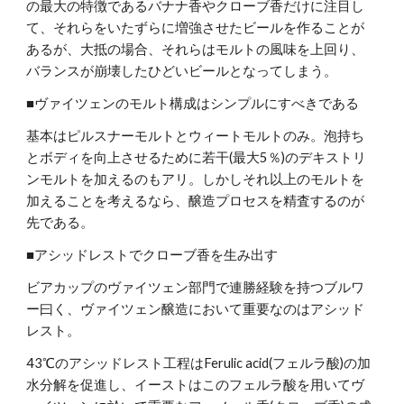
の最大の特徴であるバナナ香やクローブ香だけに注目し
て、それらをいたずらに増強させたビールを作ることが
あるが、大抵の場合、それらはモルトの風味を上回り、
バランスが崩壊したひどいビールとなってしまう。
■ヴァイツェンのモルト構成はシンプルにすべきである
基本はピルスナーモルトとウィートモルトのみ。泡持ち
とボディを向上させるために若干(最大5％)のデキストリ
ンモルトを加えるのもアリ。しかしそれ以上のモルトを
加えることを考えるなら、醸造プロセスを精査するのが
先である。
■アシッドレストでクローブ香を生み出す
ビアカップのヴァイツェン部門で連勝経験を持つブルワ
ー曰く、ヴァイツェン醸造において重要なのはアシッド
レスト。
43℃のアシッドレスト工程はFerulic acid(フェルラ酸)の加
水分解を促進し、イーストはこのフェルラ酸を用いてヴ