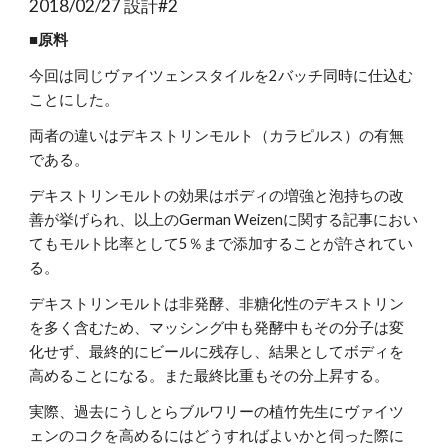
2018/02/27 設計#2
■原料
今回は同じヴァイツェンスタイルを2バッチ同時に仕込む
ことにした。
両者の違いはデキストリンモルト（カラピルス）の有無
である。
デキストリンモルトの効果はボディの増強と泡持ちの改
善が挙げられ、以上のGerman Weizenに関する記事におい
てもモルト比率として5％まで添加することが許されてい
る。
デキストリンモルトは非発酵、非糖化性のデキストリン
を多く含むため、マッシング中も発酵中もその分子は変
化せず、最終的にビールに残存し、結果としてボディを
高めることになる。また最終比重もその分上昇する。
実際、過去にうしとらブルワリーの植竹先生にヴァイツ
ェンのコクを高めるにはどうすればよいかと伺った際に