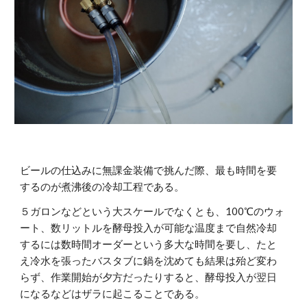
ビールの仕込みに無課金装備で挑んだ際、最も時間を要
するのが煮沸後の冷却工程である。
５ガロンなどという大スケールでなくとも、100℃のウォ
ート、数リットルを酵母投入が可能な温度まで自然冷却
するには数時間オーダーという多大な時間を要し、たと
え冷水を張ったバスタブに鍋を沈めても結果は殆ど変わ
らず、作業開始が夕方だったりすると、酵母投入が翌日
になるなどはザラに起こることである。