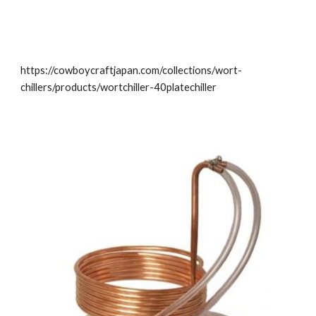
https://cowboycraftjapan.com/collections/wort-
chillers/products/wortchiller-40platechiller