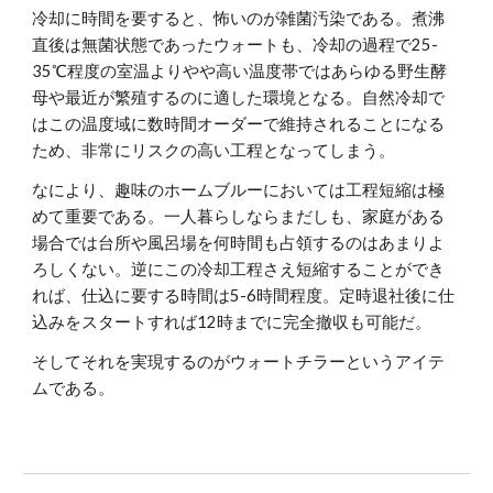
冷却に時間を要すると、怖いのが雑菌汚染である。煮沸
直後は無菌状態であったウォートも、冷却の過程で25-
35℃程度の室温よりやや高い温度帯ではあらゆる野生酵
母や最近が繁殖するのに適した環境となる。自然冷却で
はこの温度域に数時間オーダーで維持されることになる
ため、非常にリスクの高い工程となってしまう。
なにより、趣味のホームブルーにおいては工程短縮は極
めて重要である。一人暮らしならまだしも、家庭がある
場合では台所や風呂場を何時間も占領するのはあまりよ
ろしくない。逆にこの冷却工程さえ短縮することができ
れば、仕込に要する時間は5-6時間程度。定時退社後に仕
込みをスタートすれば12時までに完全撤収も可能だ。
そしてそれを実現するのがウォートチラーというアイテ
ムである。