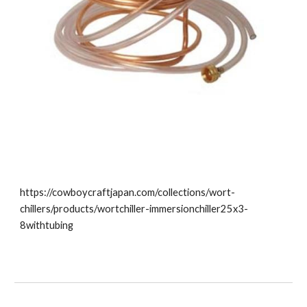
https://cowboycraftjapan.com/collections/wort-
chillers/products/wortchiller-immersionchiller25x3-
8withtubing