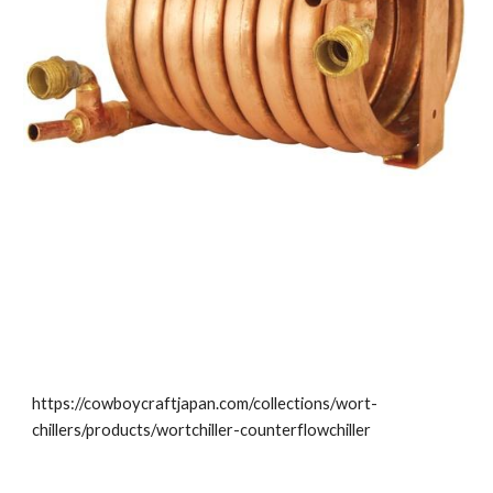
https://cowboycraftjapan.com/collections/wort-
chillers/products/wortchiller-counterflowchiller