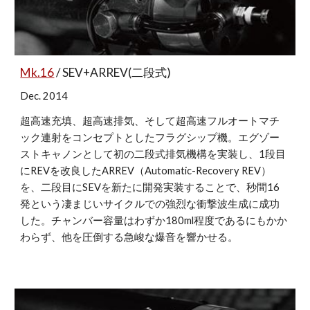
Mk.16
 / SEV+ARREV(二段式)
Dec. 2014
超高速充填、超高速排気、そして超高速フルオートマチ
ック連射をコンセプトとしたフラグシップ機。エグゾー
ストキャノンとして初の二段式排気機構を実装し、1段目
にREVを改良したARREV（Automatic-Recovery REV）
を、二段目にSEVを新たに開発実装することで、秒間16
発という凄まじいサイクルでの強烈な衝撃波生成に成功
した。チャンバー容量はわずか180ml程度であるにもかか
わらず、他を圧倒する急峻な爆音を響かせる。