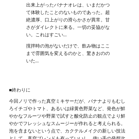
出来上がったバナナオレは、いまだかつ
て体験したことのないものであった。超
絶濃厚、口上がりの滑らかさが異常。甘
さがダイレクトに来る。一切の妥協がな
い。これはすごい…
撹拌時の泡がないだけで、飲み物はここ
まで雰囲気を変えるのかと、驚きおのの
いた…
■終わりに
今回ノリで作った真空ミキサーだが、バナナよりもむし
ろイチゴやトマト、あるいは緑黄色野菜など、発色が鮮
やかなフルーツや野菜で試すと酸化防止の観点でより鮮
やかでフレッシュなスムージーが作れると考えられる。
泡を含まないという点で、カクテルメイクの新しい技法
として、真空ブレンドも有っていいし、使い手の発想次