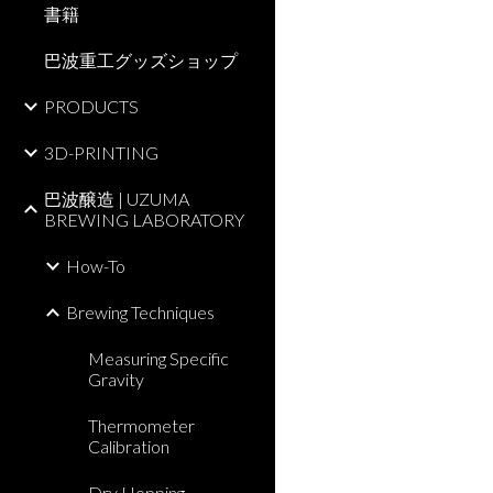
書籍
巴波重工グッズショップ
PRODUCTS
3D-PRINTING
巴波醸造 | UZUMA
BREWING LABORATORY
How-To
Brewing Techniques
Measuring Specific
Gravity
Thermometer
Calibration
Dry Hopping