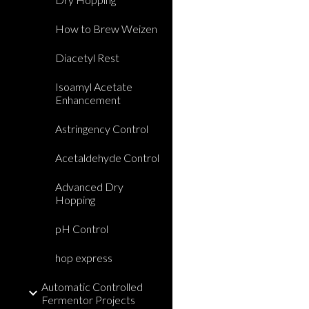
How to Brew Weizen
Diacetyl Rest
Isoamyl Acetate
Enhancement
Astringency Control
Acetaldehyde Control
Advanced Dry
Hopping
pH Control
hop express
Automatic Controlled
Fermentor Projects