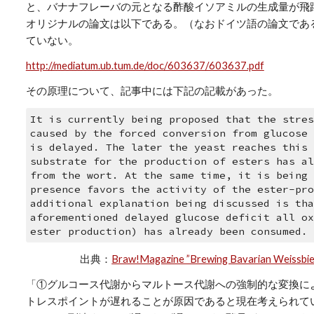
と、バナナフレーバの元となる酢酸イソアミルの生成量が飛
オリジナルの論文は以下である。（なおドイツ語の論文であ
ていない。
http://mediatum.ub.tum.de/doc/603637/603637.pdf
その原理について、記事中には下記の記載があった。
It is currently being proposed that the stres
caused by the forced conversion from glucose 
is delayed. The later the yeast reaches this 
substrate for the production of esters has al
from the wort. At the same time, it is being 
presence favors the activity of the ester-pro
additional explanation being discussed is tha
aforementioned delayed glucose deficit all ox
ester production) has already been consumed. 
出典：
Braw!Magazine ”Brewing Bavarian Weissbier
「①グルコース代謝からマルトース代謝への強制的な変換に
トレスポイントが遅れることが原因であると現在考えられて