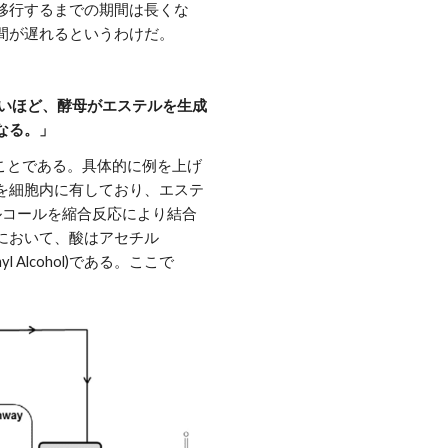
移行するまでの期間は長くな
間が遅れるというわけだ。
遅いほど、酵母がエステルを生成
なる。」
物のことである。具体的に例を上げ
を細胞内に有しており、エステ
アルコールを縮合反応により結合
において、酸はアセチル
l Alcohol)である。ここで