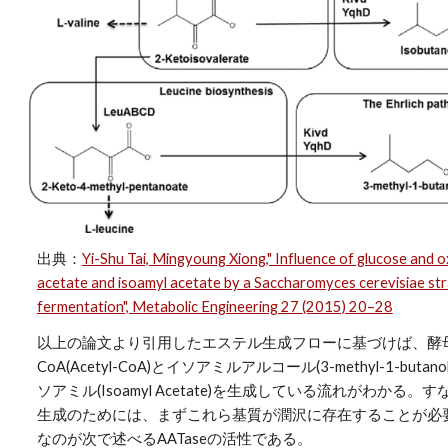
出典：
Yi-Shu Tai, Mingyoung Xiong," Influence of glucose and o
acetate and isoamyl acetate by a Saccharomyces cerevisiae strai
fermentation", Metabolic Engineering 27 (2015) 20–28
以上の論文より引用したエステル生成フローに基づけば、酵
CoA(Acetyl-CoA)とイソアミルアルコール(3-methyl-1-but
ソアミル(Isoamyl Acetate)を生成している流れがわか
生成のためには、まずこれら基質が潤沢に存在することが必
なのが次で述べるAATaseの活性である。