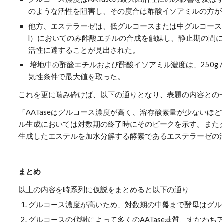
のような活性を阻害し、その度合は酢酸イソアミルの方が
他方、エステラーゼは、低グルコースまたは中グルコース濃度（
l）においてのみ酢酸エチルの合成を触媒し、静止期の間
活性に達することが見出された。
 培地中の酢酸エチルおよび酢酸イソアミル濃度は、250g / lのグルコース濃度および半嫌
気性条件で最大値を取った。
これを更に噛み砕けば、以下の通りとなり、表題の内容との
「AATaseはグルコース濃度が高く、溶存酸素量が少ないほ
ル生成においては対数期の終了時にそのピークを示す。また
生成したエステルを加水分解する酵素であるエステラーゼの
まとめ
以上の内容を時系列に仮説をまとめると以下の通り
グルコース濃度が高いため、対数期の中盤まで酵母はグル
グルコースの代謝によって多くのAATase基質、すなわちアセチル