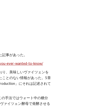
ion
た記事があった。
ll-you-ever-wanted-to-know/
おり、美味しいヴァイツェンを
たことのない情報があった。5章
 ester production」にそれは記述されて
れたこの手法ではウォート中の糖分
てヴァイツェン酵母で発酵させる