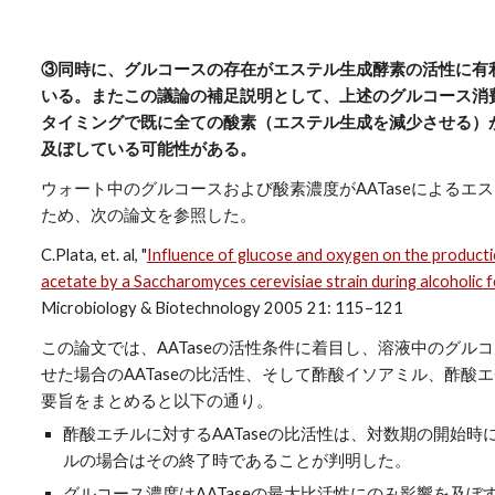
③同時に、グルコースの存在がエステル生成酵素の活性に有
いる。またこの議論の補足説明として、上述のグルコース消
タイミングで既に全ての酸素（エステル生成を減少させる）
及ぼしている可能性がある。
ウォート中のグルコースおよび酸素濃度がAATaseによるエ
ため、次の論文を参照した。
C.Plata, et. al, "
Influence of glucose and oxygen on the productio
acetate by a Saccharomyces cerevisiae strain during alcoholic 
Microbiology & Biotechnology 2005 21: 115–121
この論文では、AATaseの活性条件に着目し、溶液中のグル
せた場合のAATaseの比活性、そして酢酸イソアミル、酢酸
要旨をまとめると以下の通り。
酢酸エチルに対するAATaseの比活性は、対数期の開始
ルの場合はその終了時であることが判明した。
グルコース濃度はAATaseの最大比活性にのみ影響を及