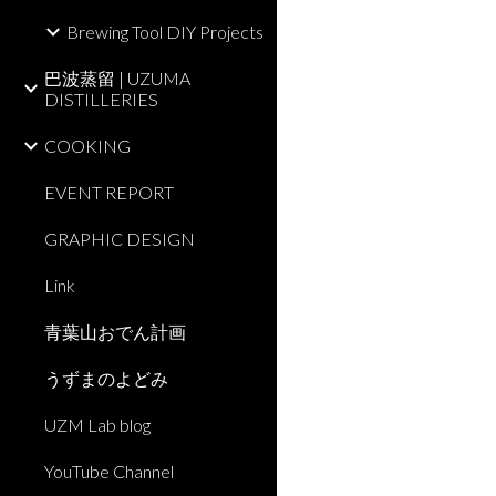
Brewing Tool DIY Projects
巴波蒸留 | UZUMA
DISTILLERIES
COOKING
EVENT REPORT
GRAPHIC DESIGN
Link
青葉山おでん計画
うずまのよどみ
UZM Lab blog
YouTube Channel