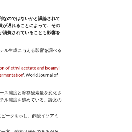
利なのではないかと議論されて
費が遅れることによって、その
が消費されていることも影響を
ステル生成に与える影響を調べる
n of ethyl acetate and isoamyl 
fermentation
", World Journal of 
コース濃度と溶存酸素量を変化さ
エチル濃度を纏めている。論文の
時にピークを示し、酢酸イソアミ
ぼす一方、酸素は僅かであるがそ