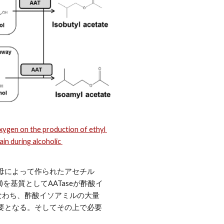
xygen on the production of ethyl 
n during alcoholic 
母によって作られたアセチル
anol)を基質としてAATaseが酢酸イ
る。すなわち、酢酸イソアミルの大量
要となる。そしてその上で必要