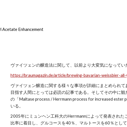
ip to main content
Skip to navigat
l Acetate Enhancement
ヴァイツェンの醸造法に関して、以前より大変気になってい
https://braumagazin.de/article/brewing-bavarian-weissbier-a
ヴァイツェン醸造に関する様々な事項が詳細にまとめられて
目指す人間にとっては必読の記事である。そしてその中に観
の「Maltase process / Herrmann process for increased
いる。
2005年にミュンヘン工科大のHerrmannによって発表さ
比率に着目し、グルコースを40％、マルトースを60％とし