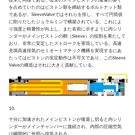
を占めていたのはピストン類を締結するボルトナット類
であるが、SleeveValveではそれらを排し、すべて円筒状
に削りだしたジュラルミンで構築されている。これによ
り強度と軽量性が向上し、また名前に示すように内シリ
ンダーがメインピストンの鞘（Sleeve）の役割を果たして
おり、非常に安定したストロークを実現している。高速
充填高速排気のセミオートマチック機構を実現するにあ
たってはピストンの安定動作は不可欠であり、このSleeve 
Valveの構造はそれに大きく貢献している。
10.
十分に加速されたメインピストンが後退し切ると内シリ
ンダーがメインチャンバーに接続され、内部の圧縮空気
は瞬間的に外部へ排気される。