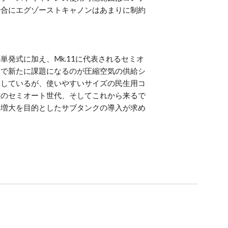
場合にエグゾーストキャノンはあまりに制約
発式に加え、Mk.11に代表されるセミオ
こで新たに課題になるのが圧縮空気の供給シ
としているが、使いやすいサイズの民生用コ
在のセミオート世代、そしてこれから来るで
の増大を目的としたサブタンクの導入が求め