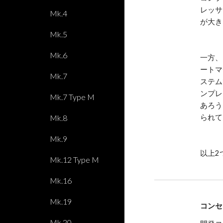
レッサ
Mk.4
が大き
Mk.5
Mk.6
一方、
ートマ
Mk.7
ステム
ンプレ
Mk.7 Type M
あろう
Mk.8
られて
Mk.9
以上2
Mk.12 Type M
Mk.16
Mk.19
コンセ
Mk.20