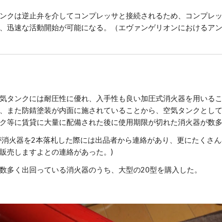
ンクは逆止弁を介してコンプレッサと接続されるため、コンプレ
、迅速な活動開始が可能になる。（エヴァンゲリオンにおけるア
気タンクには耐圧性に優れ、入手性も良い加圧式消火器を用いる
、また防錆塗装が内面に施されていることから、空気タンクとし
ク等に賃貸に大量に配備された後に使用期限が切れた消火器が数
が消火器を2本落札した際には出品者から連絡があり、更にたくさ
販売しますよとの連絡があった。)
数多く出回っている消火器のうち、大型の20型を購入した。