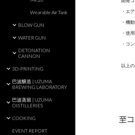
開発コ
・エア
Wearable Air Tank
・機動
BLOW GUN
・使用
WATER GUN
・コン
DETONATION
CANNON
以上の
3D-PRINTING
巴波醸造 | UZUMA
BREWING LABORATORY
巴波蒸留 | UZUMA
DISTILLERIES
COOKING
EVENT REPORT