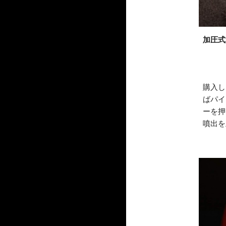
加圧式
購入し
ばパイ
ーを押
噴出を