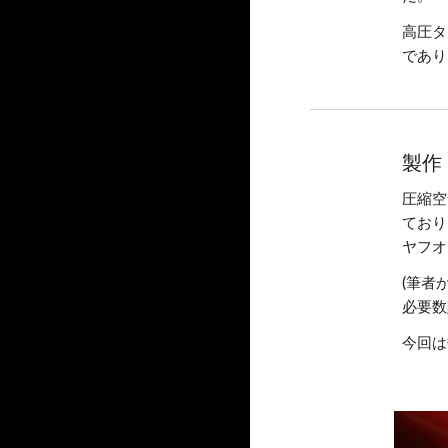
高圧タ
であり
製作
圧縮空
ており
ヤフオ
(筆者
必要数
今回は