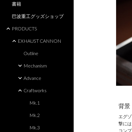
書籍
巴波重工グッズショップ
PRODUCTS
EXHAUST CANNON
Outline
Mechanism
Advance
Craftworks
Mk.1
背景
Mk.2
エグゾ
撃には
Mk.3
コンプ