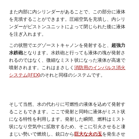
また内部に内シリンダーがあることで、この部分に液体
を充填することができます。圧縮空気を充填し、内シリ
ンダーがピストンユニットによって閉じられた後に液体
を注ぎ入れます。
この状態でエグゾーストキャノンを発射すると、
超強力
水鉄砲
となります。水鉄砲と行っても液体の塊が発射さ
れるのではなく、微細なミスト状になった液体が高速で
噴射されます。これはまさしく
消防用のインパルス消火
システム(IFEX)
のそれと同様のシステムです。
そして当然、水の代わりに可燃性の液体を込めて発射す
ることもできます。ここで発射と同時に液体がミスト状
になる特性を利用します。発射した瞬間、燃料はミスト
状になり空気中に拡散するため、そこに引火させると凄
まじい勢いで燃焼し、銃口から
巨大な火の玉
を発生させ