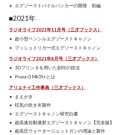
エグゾーストパイルバンカーの開発 前編
■2021年
ラジオライフ202
1
年
11
月号（三才ブックス）
超小型ペンシルエグゾーストキャノン
プッシュトリガー式エグゾーストキャノン
ラジオライフ202
1
年
8
月号（三才ブックス）
3Dプリンタを用い
た刻印の技法
Prusa i3 Mk3S+とは
アリエナイ工作事典
（三才ブックス）
まえがき
狂気の吹き矢製作
エグゾーストキャノン研究白書
超高速自動連射エグゾーストキャノン【完全版】
超高圧ウォータージェットガンの理論と製作