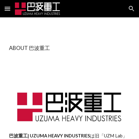
Skip to main content
Skip to navigation
ABOUT 巴波重工
巴波重工| UZUMA HEAVY INDUSTRIES
は旧「UZM Lab」