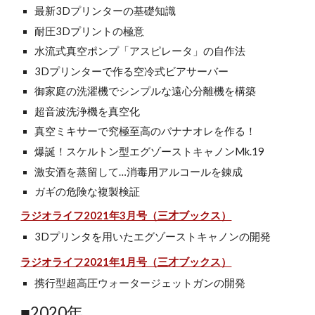
最新3Dプリンターの基礎知識
耐圧3Dプリントの極意
水流式真空ポンプ「アスピレータ」の自作法
3Dプリンターで作る空冷式ビアサーバー
御家庭の洗濯機でシンプルな遠心分離機を構築
超音波洗浄機を真空化
真空ミキサーで究極至高のバナナオレを作る！
爆誕！スケルトン型エグゾーストキャノンMk.19
激安酒を蒸留して…消毒用アルコールを錬成
ガギの危険な複製検証
ラジオライフ2021年3月号（三才ブックス）
3Dプリンタを用いたエグゾーストキャノンの開発
ラジオライフ2021年1月号（三才ブックス）
携行型超高圧ウォータージェットガンの開発
■2020年