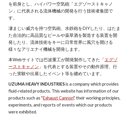
を前身とし、ハイパワー空気砲「エグゾーストキャノ
ン」に代表される流体機械の開発を行う技術者集団で
す。
凄まじい威力を持つ空気砲、水鉄砲をDIYしたり、はたま
た合法的に高品質なビールや薬草酒を製造する装置を開
発したり、流体技術をキーに日常世界に風穴を開ける
様々なアリエナイ機械を開発します。
本Webサイトでは巴波重工が開発製作してきた「
エグゾ
ーストキャノン
」を代表とする装置やその動作原理、行
った実験や出展したイベント等を纏めています。
UZUMA HEAVY INDUSTRIES
is a company which provides
fluid-related products. This website has information of our
products such as "
Exhaust Cannon
", their working principles,
experiments, and reports of events which our products
were exhibited.