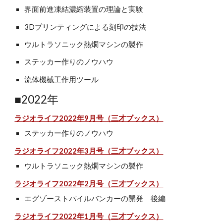
界面前進凍結濃縮装置の理論と実験
3Dプリンティングによる刻印の技法
ウルトラソニック熱燗マシンの製作
ステッカー作りのノウハウ
流体機械工作用ツール
■202
2
年
ラジオライフ2022年9月号（三才ブックス）
ステッカー作りのノウハウ
ラジオライフ202
2
年
3
月号（三才ブックス）
ウルトラソニック熱燗マシンの製作
ラジオライフ202
2
年
2
月号（三才ブックス）
エグゾーストパイルバンカーの開発 後編
ラジオライフ202
2
年
1
月号（三才ブックス）