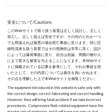
安全について/Cautions
このWebサイトで取り扱う装置は正しく設計し、正しく
加工し、正しく扱えば安全ですが、その内のどれか一つ
でも間違えれば最悪の場合死亡事故に至ります。特に圧
縮性流体を扱う装置ではその危険性は非常に高く、設計
によっては爆発事故に至り、自分は勿論、周囲の物や人
にまで甚大な被害を与えることになります。本Webサイ
トに掲載されている記事を参考にして、それが事故を招
いたとして、その内容については責任を負いかねます。
その点を理解した上で本Webサイトを御覧ください。
The equipment introduced in this website is safe only with
the correct design, correct fabricating and correct handling.
However, they will bring fatal accident if we take incorrect
procedures. Compressive fluid-related equipment have the
greater risk of explosion, and it will harm not only us, but