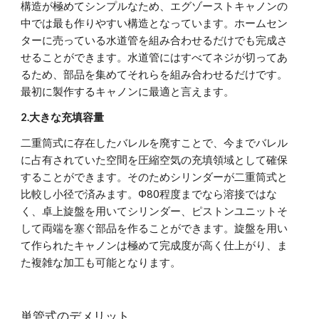
構造が極めてシンプルなため、エグゾーストキャノンの
中では最も作りやすい構造となっています。ホームセン
ターに売っている水道管を組み合わせるだけでも完成さ
せることができます。水道管にはすべてネジが切ってあ
るため、部品を集めてそれらを組み合わせるだけです。
最初に製作するキャノンに最適と言えます。
2.大きな充填容量
二重筒式に存在したバレルを廃すことで、今までバレル
に占有されていた空間を圧縮空気の充填領域として確保
することができます。そのためシリンダーが二重筒式と
比較し小径で済みます。Φ80程度までなら溶接ではな
く、卓上旋盤を用いてシリンダー、ピストンユニットそ
して両端を塞ぐ部品を作ることができます。旋盤を用い
て作られたキャノンは極めて完成度が高く仕上がり、ま
た複雑な加工も可能となります。
単管式のデメリット