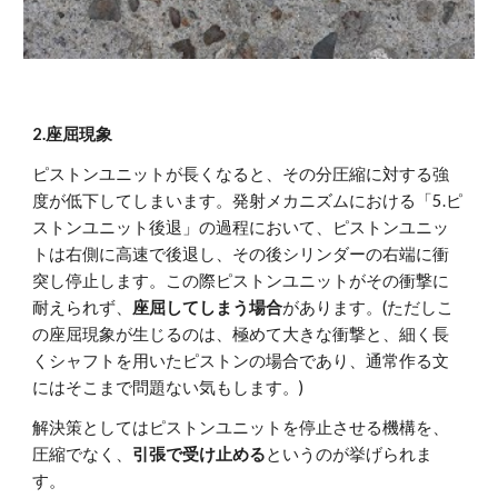
2.座屈現象
ピストンユニットが長くなると、その分圧縮に対する強
度が低下してしまいます。発射メカニズムにおける「5.ピ
ストンユニット後退」の過程において、ピストンユニッ
トは右側に高速で後退し、その後シリンダーの右端に衝
突し停止します。この際ピストンユニットがその衝撃に
耐えられず、
座屈してしまう場合
があります。(ただしこ
の座屈現象が生じるのは、極めて大きな衝撃と、細く長
くシャフトを用いたピストンの場合であり、通常作る文
にはそこまで問題ない気もします。)
解決策としてはピストンユニットを停止させる機構を、
圧縮でなく、
引張で受け止める
というのが挙げられま
す。