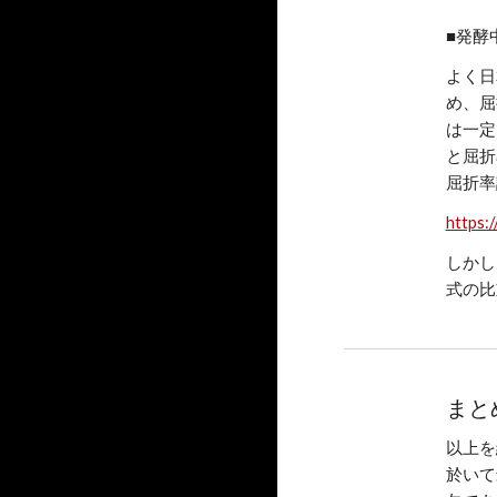
■発酵
よく日
め、屈
は一定
と屈折
屈折率
https:
しかし
式の比
まと
以上を
於いて