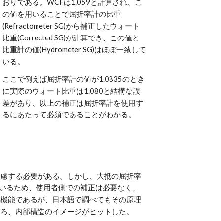
おりである。WCFは1.059と計算され、こ
の値を用いることで屈折率計の比重
(Refractometer SG)から補正したウォート
比重(Corrected SG)が計算でき、この値と
比重計の値(Hydrometer SG)はほぼ一致して
いる。
ここで例えば屈折率計の値が1.0835のとき
に実際のウォート比重は1.080と結構な誤
差があり、以上の補正は屈折率計を使用す
るにあたって必須であることがわかる。
考慮する必要がある。しかし、大抵の屈折率
が組み込まれているため、使用者側での補正は必要なく、
償機能であるが、日本語で調べてもその原理
ころ、内部構造のイメージがヒットした。