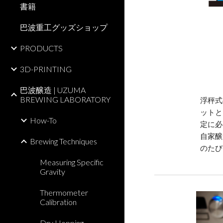
書籍
巴波重工グッズショップ
PRODUCTS
3D-PRINTING
巴波醸造 | UZUMA
BREWING LABORATORY
浮秤式
ットと
How-To
定に必
自家醸
Brewing Techniques
のたび
Measuring Specific
Gravity
Thermometer
Calibration
Dry Hopping