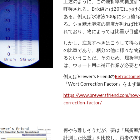
上述のように、この屈折率式糖度計で
呼称される。Brix値とは20℃にお
ある。例えば水溶液100gにショ糖1
る。ショ糖水溶液の濃度が判れば比
れており、物によっては比重が目盛
しかし、注意すべきはこうして得ら
の比重であり、糖分の他に様々な物
るということだ。そのため、屈折率
は、ウォート用に補正作業が必要と
例えばBrewer's Friendの
Refractomet
「Wort Correction Fact
https://www.brewersfriend.com/how
correction-factor/
何やら難しそうだが、要は「屈折率計
計測した比重」を比較し、両者の関