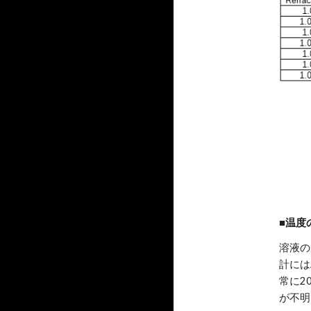
■温度
溶液の
計にはA
常に2
が不明