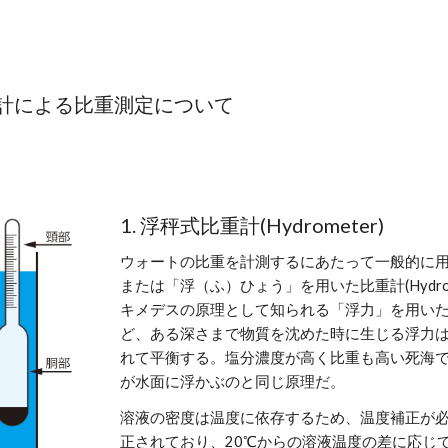
ip to main content
Skip to navigat
計による比重測定について
1. 浮秤式比重計(Hydrometer)
ウォートの比重を計測するにあたって一般的に
または「浮（ふ）ひょう」を用いた比重計(Hydro
キメデスの原理として知られる「浮力」を用い
ど、ある深さまで物質を沈めた時に生じる浮力
れて平衡する。塩分濃度が高く比重も高い死海
が水面に浮かぶのと同じ原理だ。
溶液の密度は温度に依存するため、温度補正が必
正されており、20℃からの溶液温度の差に応じ