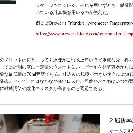
ッケージされている。それを用いずとも、醸造関
れている計算機を用いるのが便利だ。
例えばBrewer's FriendのHydrometer Temperatur
https://www.brewersfriend.com/hydrometer-temp
のメリットは何といっても原理がこれ以上無いほど単純な分、得
しては計測の度に一定量のウォートないしビールを発酵容器から
要な最低量は70ml程度である。仕込みの規模が大きい場合には無
造家にとってこれはなかなか痛いロスだ。回数がかさめばいつの間
に雑菌汚染や酸化のリスクが高まるのも問題である。
2.屈折率式
ホームブル