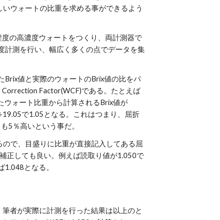
正しいウォートの比重を求める事ができるよう
0程度の高濃度ウォートをつくり、両計測器で
度計測を行い、幅広く多くの点でデータを集
rix値と実際のウォートのBrix値の比をパ
rection Factor(WCF)である。たとえば
したウォート比重から計算されるBrix値が
÷19.05で1.05となる。これはつまり、屈折
よりも5％高いという事だ。
あるので、目盛りに比重が直接記入してある屈
補正しても良い。例えば読取り値が1.050で
1.048となる。
筆者が実際に計測を行った結果は以上のと