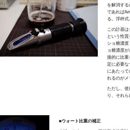
を解消する
であればAm
る。浮秤式
この計器は
という性質
ショ糖濃度
ョ糖濃度が
接的に比重
定に必要な
にあたって
れるのがメ
ただし、使
り、それら
■ウォート比重の補正