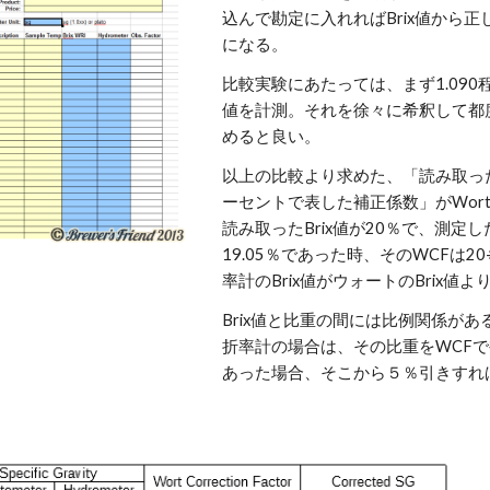
込んで勘定に入れればBrix値から
になる。
比較実験にあたっては、まず1.09
値を計測。それを徐々に希釈して都
めると良い。
以上の比較より求めた、「読み取ったB
ーセントで表した補正係数」がWort Cor
読み取ったBrix値が20％で、測定
19.05％であった時、そのWCFは20
率計のBrix値がウォートのBrix値
Brix値と比重の間には比例関係が
折率計の場合は、その比重をWCFで
あった場合、そこから５％引きすれば