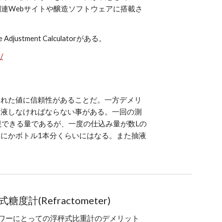
連Webサイトや醸造ソフトウェアに搭載さ
e Adjustment Calculatorがある。
/
られた値に信頼性があることだ。一方デメリ
抽液しなければならない事がある。一回の測
視できる量であるが、一度の仕込み量が数Lの
にかボトル1本分くらいにはなる。また抽液
糖度計(Refractometer)
ワーにとっての浮秤式比重計のデメリット