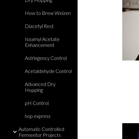
How to Brew Weizen
Diacetyl Rest
Isoamyl Acetate
Enhancement
Astringency Control
Acetaldehyde Control
Advanced Dry
Hopping
pH Control
hop express
Automatic Controlled
Fermentor Projects