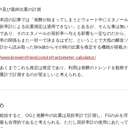
中及び最終比重の計測
本語の記事では「発酵が始まってしまうとウォート中にエタノー
折率計による比重測定は適用できない」とあるが、そんな事は無
であり、そのエタノールが屈折率へ与える影響も一定なのだから
率の関係もまた一対一で決まるはずだ。ということで大抵の醸造ソ
計から読み取ったBrix値からその時の比重を推定する機能が搭載
//www.brewersfriend.com/refractometer-calculator/
あくまでこれも推定は推定であり、利用は発酵のトレンドを観察す
重計で計測するのが望ましいと考えられる。
め
総括すると、OGと発酵中の比重は屈折率計で計測し、FGのみを
最も合理的であると考えられる。ただし屈折率計の使用にあたっては