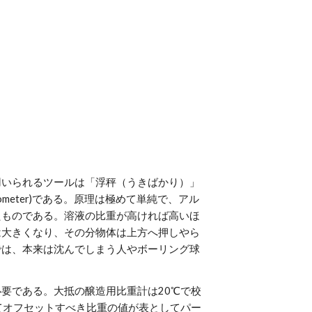
ion
用いられるツールは「浮秤（うきばかり）」
meter)である。原理は極めて単純で、アル
たものである。溶液の比重が高ければ高いほ
は大きくなり、その分物体は上方へ押しやら
では、本来は沈んでしまう人やボーリング球
要である。大抵の醸造用比重計は20℃で校
てオフセットすべき比重の値が表としてパー