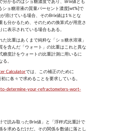
分かるのはショ糖濃度であり、Brix値とも
けるショ糖溶液の質量パーセント濃度[wt%]で
gが溶けている場合、そのBrix値は1％とな
重も分かるため、そのための換算式が用意さ
りに表示されている場合もある。
れた比重はあくまで純粋な「ショ糖水溶液」
質を含んだ「ウォート」の比重はこれと異な
式糖度計をウォートの比重計測に用いるに
なる。
er Calculator
では、この補正のために
or」をまず最初に各々で求めることを要求している。
-to-determine-your-refractometers-wort-
で読み取ったBrix値」と「浮秤式比重計で
係を求めるだけだ。その関係を数値に落とし