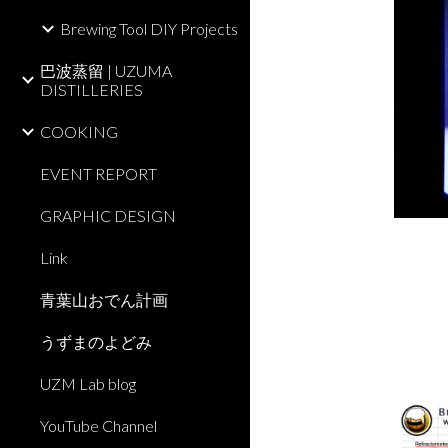
Brewing Tool DIY Projects
巴波蒸留 | UZUMA
DISTILLERIES
COOKING
EVENT REPORT
GRAPHIC DESIGN
Link
青葉山おでん計画
うずまのよどみ
UZM Lab blog
YouTube Channel