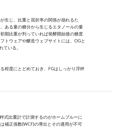
ルが生じ、比重と屈折率の関係が崩れるた
い。ある量の糖分から生じるエタノールの量
、初期比重が判っていれば発酵開始後の糖度
フトウェアや醸造ウェブサイトには、OGと
されている。
る程度にとどめておき、FGはしっかり浮秤
浮秤式比重計で計測するのがホームブルーに
補正係数(WCF)の導出とその適用が不可