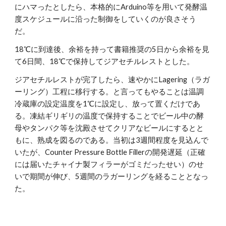
にハマったとしたら、本格的にArduino等を用いて発酵温
度スケジュールに沿った制御をしていくのが良さそう
だ。
18℃に到達後、余裕を持って書籍推奨の5日から余裕を見
て6日間、18℃で保持してジアセチルレストとした。
ジアセチルレストが完了したら、速やかにLagering（ラガ
ーリング）工程に移行する。と言ってもやることは温調
冷蔵庫の設定温度を1℃に設定し、放って置くだけであ
る。凍結ギリギリの温度で保持することでビール中の酵
母やタンパク等を沈殿させてクリアなビールにするとと
もに、熟成を図るのである。当初は3週間程度を見込んで
いたが、Counter Pressure Bottle Fillerの開発遅延（正確
には届いたチャイナ製フィラーがゴミだったせい）のせ
いで期間が伸び、5週間のラガーリングを経ることとなっ
た。