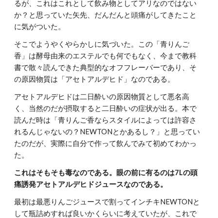
るが、これはこれとして飲み物としてアリなのではない
か？と思っていた矢先、だんだんと頭痛がしてきたこと
に気がついた。
そこでようやくやらかしに気づいた。この「青りんご
香」は酵母由来のエステルでも何でもなく、今まで教科
書で散々読んできた典型的なオフフレーバーであり、そ
の原因物質は「アセトアルデヒド」なのである。
アセトアルデヒドは二日酔いの原因物質として悪名高
く、当然のだが摂取すると二日酔いの症状が出る。本で
読んだ時は「青りんご香ならスタイルによっては許容さ
れるんじゃないの？NEWTONとかあるし？」と思ってい
たのだが、実際に自分で作って飲んでみて初めてわかっ
た。
これはそもそも毒なのである。眼の前に有るのは7Lの頭
痛誘発アセトアルデヒドジュースなのである。
最初は最悪りんごジュースで割ってインチキNEWTONと
して瓶詰めすれば良いかくらいに考えていたが、これで