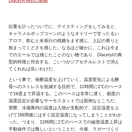
Diacetyl Restの制御
比重を計ったついでに、テイスティングをしてみると、
キャラメルポップコーンのようなオイリーで甘ったるい
アロマ。飲むと未発行の残糖をまず感じ、上記の香りと
相まってくどさを感じた。なるほど確かに、これは今ま
でのエールでは感じたことのない物であり、Diacetylの典
型的特徴と符合する。こいつがジアセチルレストで消え
てくれれば良いわけだ。
という事で、発酵温度を上げていく。温度変化による酵
母へのストレスを低減する目的で、12時間に2℃のペース
で18度まで昇温する。このペースは非常に遅く、都度の
温度設定が必要なサーモスタットでは面倒なところだ。
実際、冷蔵庫内の温度は入熱が支配的で、設定温度を上
げて1時間後にはすぐ設定温度になってしまうことがわか
った。つまり、12時間に2℃のペースでの線形温度上昇は
手動操作では難しいということだ。今後、ラガーづくり