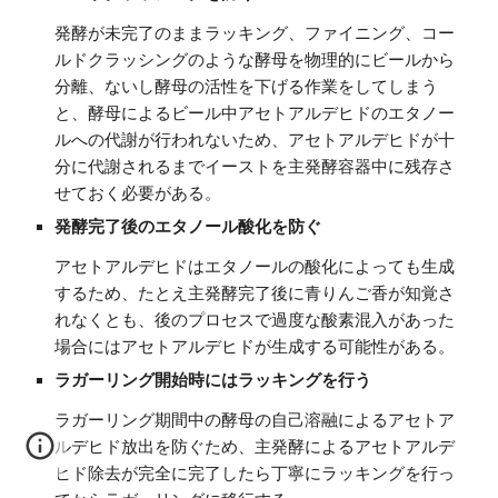
発酵が未完了のままラッキング、ファイニング、コー
ルドクラッシングのような酵母を物理的にビールから
分離、ないし酵母の活性を下げる作業をしてしまう
と、酵母によるビール中アセトアルデヒドのエタノー
ルへの代謝が行われないため、アセトアルデヒドが十
分に代謝されるまでイーストを主発酵容器中に残存さ
せておく必要がある。
発酵完了後のエタノール酸化を防ぐ
アセトアルデヒドはエタノールの酸化によっても生成
するため、たとえ主発酵完了後に青りんご香が知覚さ
れなくとも、後のプロセスで過度な酸素混入があった
場合にはアセトアルデヒドが生成する可能性がある。
ラガーリング開始時にはラッキングを行う
ラガーリング期間中の酵母の自己溶融によるアセトア
ルデヒド放出を防ぐため、主発酵によるアセトアルデ
ヒド除去が完全に完了したら丁寧にラッキングを行っ