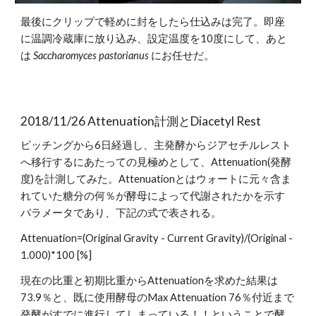
最後にクリップで軽めに封をしたら仕込みは完了。即座
に温調冷蔵庫に放り込み、設定温度を10度にして、あと
は 
Saccharomyces pastorianus 
にお任せだ。
2018/11/26 Attenuation計測とDiacetyl Rest
ピッチングから6日経過し、主発酵からジアセチルレスト
へ移行するにあたっての見極めとして、Attenuation(発酵
度)を計測してみた。Attenuationとはウォートに元々含ま
れていた糖分の何％が酵母によって代謝されたかを示す
パラメータであり、下記の式で表される。
Attenuation=(Original Gravity - Current Gravity)/(Original - 
1.000)*100 [%]
現在の比重と初期比重からAttenuationを求めた結果は
73.9％と、既に使用酵母のMax Attenuation 76％付近まで
発酵がすでに進行してしまっている！！ということで酵