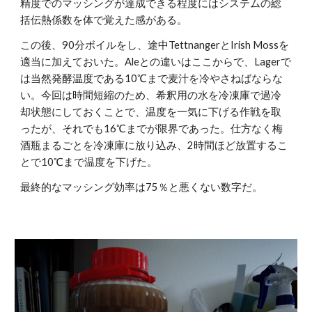
精度でのマッシングが達成できる程度にはシステムの総
括伝熱係数を体で覚えた感がある。
この後、90分ボイルをし、途中TettnangerとIrish Mossを
適当に加えておいた。Aleとの違いはここからで、Lagerで
は当然発酵温度である10℃まで麦汁を冷やさねばならな
い。今回は時間短縮のため、希釈用の水を冷凍庫で過冷
却状態にしておくことで、温度を一気に下げる作戦を取
ったが、それでも16℃までが限界であった。仕方なく梅
酒瓶まるごとを冷凍庫に放り込み、2時間ほど放置するこ
とで10℃まで温度を下げた。
最終的なマッシング効率は75％と悪くない数字だ。