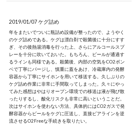
2019/01/07 ケグ詰め
年をまたいでついに瓶詰め設備が整ったので、ようやく
のケグ詰めである。ケグは漂白剤で殺菌後に十分にすす
ぎ、その後熱湯消毒を行った上、さらにアルコールスプ
レーを十分に吹いておいた。もちろん、ビールが通過す
るラインも同様である。殺菌後、内部の空気をCO2ボン
ベで丁寧にパージし、慎重に蓋をあけ、冷蔵庫内の発酵
容器から丁寧にサイホンを用いて移送する。久しぶりの
ケグ詰め作業に非常に手間取ってしまった。久々にやっ
てみた感想はやはりオープン環境での移送は液が飛び散
ったりするし、酸化リスクも非常に高いということだ。
次はサイホンを使わない方法、具体的にはCO2ガスで発
酵容器からビールをケグに圧送し、直接ビアラインを逆
流させるO2Freeな手続きを取りたい。