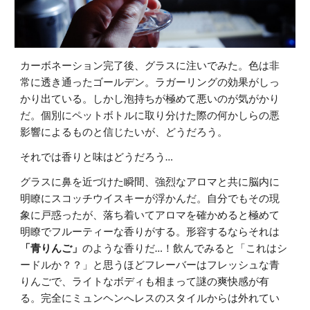
カーボネーション完了後、グラスに注いでみた。色は非
常に透き通ったゴールデン。ラガーリングの効果がしっ
かり出ている。しかし泡持ちが極めて悪いのが気がかり
だ。個別にペットボトルに取り分けた際の何かしらの悪
影響によるものと信じたいが、どうだろう。
それでは香りと味はどうだろう…
グラスに鼻を近づけた瞬間、強烈なアロマと共に脳内に
明瞭にスコッチウイスキーが浮かんだ。自分でもその現
象に戸惑ったが、落ち着いてアロマを確かめると極めて
明瞭でフルーティーな香りがする。形容するならそれは
「青りんご」
のような香りだ…！飲んでみると「これはシ
ードルか？？」と思うほどフレーバーはフレッシュな青
りんごで、ライトなボディも相まって謎の爽快感が有
る。完全にミュンヘンへレスのスタイルからは外れてい