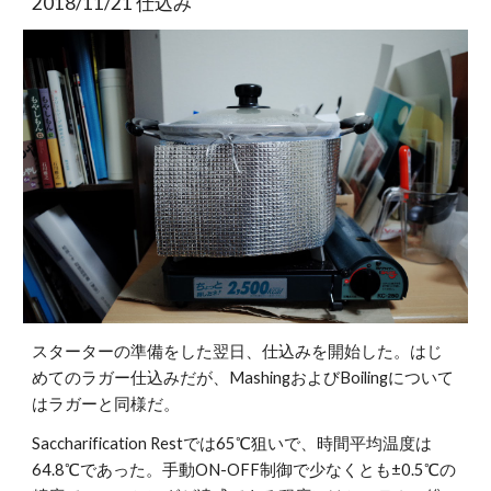
2018/11/21 仕込み
スターターの準備をした翌日、仕込みを開始した。はじ
めてのラガー仕込みだが、MashingおよびBoilingについて
はラガーと同様だ。
Saccharification Restでは65℃狙いで、時間平均温度は
64.8℃であった。手動ON-OFF制御で少なくとも±0.5℃の