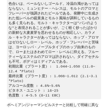
色合いは、ペールないしゴールド。冷温白濁があっては
ならない。ミュンヒナー・ヘレスは、モルトのアロマと
フレーバーが強調されたビールである。発酵中に生成さ
れた低レベルの硫黄臭とモルト風味が調和しているもの
も多く見られる。モルト・キャラクターは"パンのよう
な"と表現されることが多いが、ごく軽く炒ったばかり
の新鮮な大麦麦芽を思わせるものが相応しい。カラメ
ル・キャラクターがあってはならない。ホップ・アロマ
はゼロないしロー・レベル。ホップ・フレーバーと苦味
は、ヨーロッパ・ノーブルタイプのホップ由来のもの
で、ローまたはきわめてロー・レベルに抑える。フルー
ティーなエステルのアロマは許されない。ダイアセチル
も不可。ボディはミディアムである。 
初期比重 (プラート度) :  1.044-1.050 (11.0-
12.4 °Plato)
最終比重 (プラート度) : 1.008-1.012 (2.1-3.1 
°Plato)
アルコール度数 : 4.8%-5.6%
ビタネス・ユニット : 18-25
色度数 : 4-5.5 (8-11 EBC)
ボヘミアン/ジャーマンピルスナーと比較して明確に異な