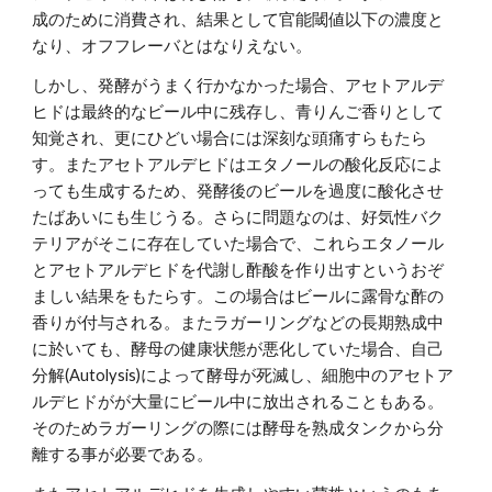
成のために消費され、結果として官能閾値以下の濃度と
なり、オフフレーバとはなりえない。
しかし、発酵がうまく行かなかった場合、アセトアルデ
ヒドは最終的なビール中に残存し、青りんご香りとして
知覚され、更にひどい場合には深刻な頭痛すらもたら
す。またアセトアルデヒドはエタノールの酸化反応によ
っても生成するため、発酵後のビールを過度に酸化させ
たばあいにも生じうる。さらに問題なのは、好気性バク
テリアがそこに存在していた場合で、これらエタノール
とアセトアルデヒドを代謝し酢酸を作り出すというおぞ
ましい結果をもたらす。この場合はビールに露骨な酢の
香りが付与される。またラガーリングなどの長期熟成中
に於いても、酵母の健康状態が悪化していた場合、自己
分解(Autolysis)によって酵母が死滅し、細胞中のアセトア
ルデヒドがが大量にビール中に放出されることもある。
そのためラガーリングの際には酵母を熟成タンクから分
離する事が必要である。