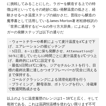
に挑戦してみることにした。ラガーを醸造する上での特
徴は何といってもその絶妙に低い発酵温度の低さと、経
験させるべき温度ステップの細かさだ。普段から醸造の
魔導書として活用しているJames Morton著 村松静枝訳の
「世界に通用するビールの作り方大辞典」によれば、ラ
ガーの発酵ステップは以下の通りだ
・ウォートチラーや希釈によって麦汁温度を8℃まで下
げ、エアレーションの後ピッチング
・5日日、8～12度に保ち発酵させ、Attenuationが
50％に達していたら12時間ごとに麦汁温度を2℃づつ上
げ、最終的に18℃に設定する
・最低5日間18℃に保ち、ジアセチルレストを行う。目
標の最終比重に達しかつオフフレーバーが完全に消える
まで保持する。
・コールドクラッシングによる清澄化処理を行う
・プライミング、酵母添加、ボトリングを行い、冷蔵庫
で数週間熟成させる
以上のように温度履歴のレンジは1～18℃と広く、そして
複雑である。これは温調恒温槽を使わない限りまず不可