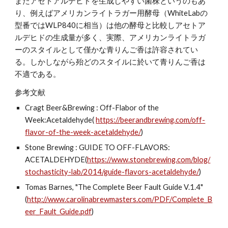
またアセトアルデヒドを生成しやすい菌株というのもあ
り、例えばアメリカンライトラガー用酵母（WhiteLabの
型番ではWLP840に相当）は他の酵母と比較しアセトア
ルデヒドの生成量が多く、実際、アメリカンライトラガ
ーのスタイルとして僅かな青りんご香は許容されてい
る。しかしながら殆どのスタイルに於いて青りんご香は
不適である。
参考文献
Cragt Beer&Brewing : Off-Flabor of the 
Week:Acetaldehyde( 
https://beerandbrewing.com/off-
flavor-of-the-week-acetaldehyde/
)
Stone Brewing : GUIDE TO OFF-FLAVORS: 
ACETALDEHYDE(
https://www.stonebrewing.com/blog/
stochasticity-lab/2014/guide-flavors-acetaldehyde/
)
Tomas Barnes, "The Complete Beer Fault Guide V.1.4"
(
http://www.carolinabrewmasters.com/PDF/Complete_B
eer_Fault_Guide.pdf
)