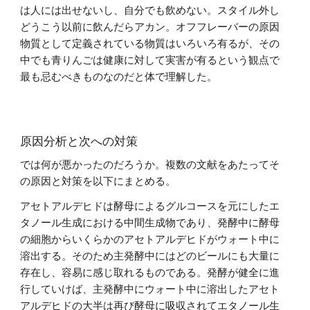
は人には出せないし、自分でも飲めない。スタイル外し
どうこう以前に飲んだらアカン。オフフレーバーの原因
物質として定義されている物質はいろいろ有るが、その
中でも青りんごは健康に対して実害が有るという観点で
最も忌むべきものなのだと体で理解した。
原因分析と次への対策
では何が悪かったのだろうか。複数の文献をあたってそ
の原因と対策を以下にまとめる。
アセトアルデヒドは酵母によるグルコースを元にしたエ
タノール生成における中間生成物であり、発酵中に酵母
の細胞からいくらかのアセトアルデヒドがウォート中に
溶出する。そのため主発酵中にはどのビールにも大量に
存在し、容易に感じ取れるものである。発酵が健全に進
行していけば、主発酵中にウォート中に溶出したアセト
アルデヒドの大半は再び酵母に吸収されてエタノール生