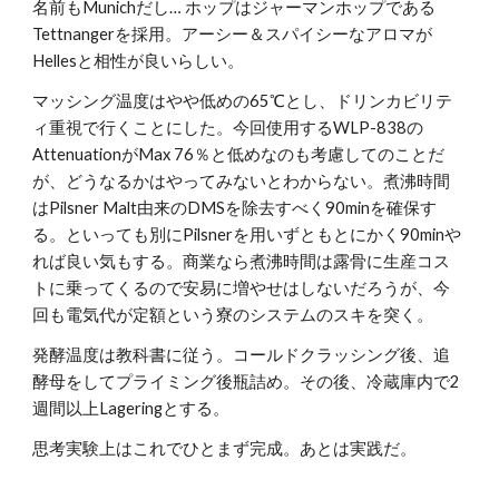
名前もMunichだし… ホップはジャーマンホップである
Tettnangerを採用。アーシー＆スパイシーなアロマが
Hellesと相性が良いらしい。
マッシング温度はやや低めの65℃とし、ドリンカビリテ
ィ重視で行くことにした。今回使用するWLP-838の
AttenuationがMax 76％と低めなのも考慮してのことだ
が、どうなるかはやってみないとわからない。煮沸時間
はPilsner Malt由来のDMSを除去すべく90minを確保す
る。といっても別にPilsnerを用いずともとにかく90minや
れば良い気もする。商業なら煮沸時間は露骨に生産コス
トに乗ってくるので安易に増やせはしないだろうが、今
回も電気代が定額という寮のシステムのスキを突く。
発酵温度は教科書に従う。コールドクラッシング後、追
酵母をしてプライミング後瓶詰め。その後、冷蔵庫内で2
週間以上Lageringとする。
思考実験上はこれでひとまず完成。あとは実践だ。