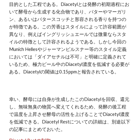
目的とした工程である。Diacetylとは発酵の初期過程にお
いて酵母から生成する化合物であり、バターやマーガリ
ン、あるいはバタースコッチと形容される香りを持つの
が特徴である。この芳香はスタイルによって許容範囲が
異なり、例えばイングリッシュエールでは微量ならスタ
イルの特徴として許容されるようである。しかし今回の
Munich Hellesやジャーマンピルスナー等のスタイル定義
においては「ダイアセチルは不可」と明確に定義されて
いるため、極力ビール中のDiacetyl濃度を低減する必要が
ある。Diacetylの閾値は0.15ppmと報告されている。
幸い、酵母には自身が生成したこのDiacetylを回収、還元
し、無味無臭の物質へ変えてくれるため、発酵の後工程
で温度を上昇させ酵母の活性を上げることでDiacetyl濃度
を低減できる。Diacetyl Restについての詳細は、別途以下
の記事にまとめておいた。