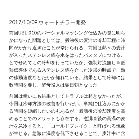
2017/10/09 ウォートチラー開発
前回UBL-010のパーシャルマッシング仕込みの際に明ら
かになった問題としては、煮沸後の麦汁の冷却工程に時
間がかかり過ぎたことが挙げられる。前回は熱々の麦汁
が入ったステンレス鍋を水をはったバスタブにつけるこ
とでせめてもの冷却を行っていたが、強制対流無し＆低
熱伝導体であるステンレス鍋を介した冷却の時点で、熱
の移動速度などたかが知れている。結果として冷却には
数時間を要し、酵母投入は翌日朝となった。
前回は幸いにも結果としてトラブルは起きなかったが、
今回は冷却方法の改善を行いたい。単純に仕込みにかか
る時間を短縮したいのもあるが、煮沸後の冷却速度を高
めることでのメリットも存在する。煮沸直後の高温の麦
汁を急冷すると、「コールドブレイク」と呼ばれる現象
が生じる。急激に温度を低下させることで、麦汁中に含