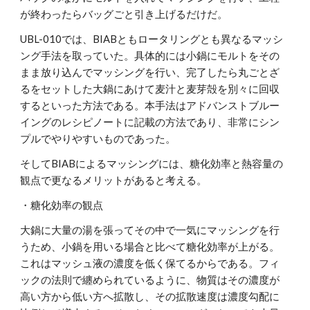
が終わったらバッグごと引き上げるだけだ。
UBL-010では、BIABともロータリングとも異なるマッシ
ング手法を取っていた。具体的には小鍋にモルトをその
まま放り込んでマッシングを行い、完了したら丸ごとざ
るをセットした大鍋にあけて麦汁と麦芽殻を別々に回収
するといった方法である。本手法はアドバンストブルー
イングのレシピノートに記載の方法であり、非常にシン
プルでやりやすいものであった。
そしてBIABによるマッシングには、糖化効率と熱容量の
観点で更なるメリットがあると考える。
・糖化効率の観点
大鍋に大量の湯を張ってその中で一気にマッシングを行
うため、小鍋を用いる場合と比べて糖化効率が上がる。
これはマッシュ液の濃度を低く保てるからである。フィ
ックの法則で纏められているように、物質はその濃度が
高い方から低い方へ拡散し、その拡散速度は濃度勾配に