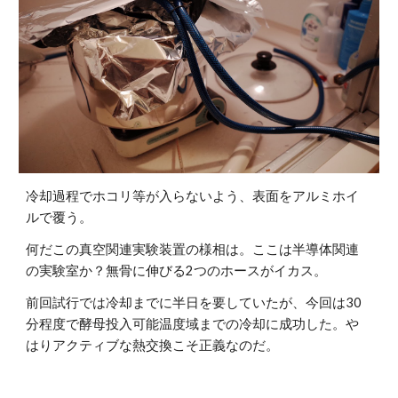
冷却過程でホコリ等が入らないよう、表面をアルミホイ
ルで覆う。
何だこの真空関連実験装置の様相は。ここは半導体関連
の実験室か？無骨に伸びる2つのホースがイカス。
前回試行では冷却までに半日を要していたが、今回は30
分程度で酵母投入可能温度域までの冷却に成功した。や
はりアクティブな熱交換こそ正義なのだ。