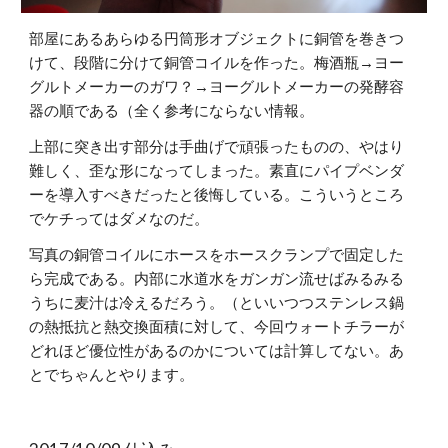
部屋にあるあらゆる円筒形オブジェクトに銅管を巻きつ
けて、段階に分けて銅管コイルを作った。梅酒瓶→ヨー
グルトメーカーのガワ？→ヨーグルトメーカーの発酵容
器の順である（全く参考にならない情報。
上部に突き出す部分は手曲げで頑張ったものの、やはり
難しく、歪な形になってしまった。素直にパイプベンダ
ーを導入すべきだったと後悔している。こういうところ
でケチってはダメなのだ。
写真の銅管コイルにホースをホースクランプで固定した
ら完成である。内部に水道水をガンガン流せばみるみる
うちに麦汁は冷えるだろう。（といいつつステンレス鍋
の熱抵抗と熱交換面積に対して、今回ウォートチラーが
どれほど優位性があるのかについては計算してない。あ
とでちゃんとやります。