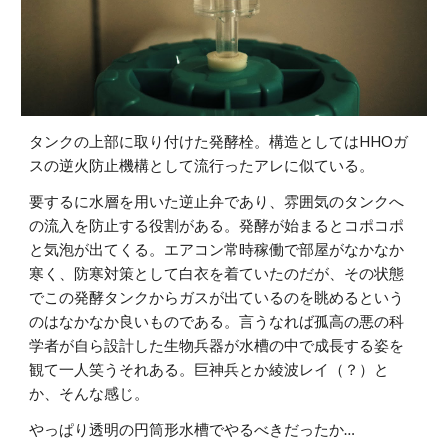
タンクの上部に取り付けた発酵栓。構造としてはHHOガ
スの逆火防止機構として流行ったアレに似ている。
要するに水層を用いた逆止弁であり、雰囲気のタンクへ
の流入を防止する役割がある。発酵が始まるとコポコポ
と気泡が出てくる。エアコン常時稼働で部屋がなかなか
寒く、防寒対策として白衣を着ていたのだが、その状態
でこの発酵タンクからガスが出ているのを眺めるという
のはなかなか良いものである。言うなれば孤高の悪の科
学者が自ら設計した生物兵器が水槽の中で成長する姿を
観て一人笑うそれある。巨神兵とか綾波レイ（？）と
か、そんな感じ。
やっぱり透明の円筒形水槽でやるべきだったか…