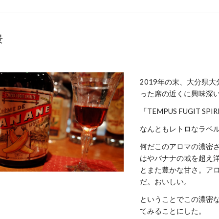
景
2019年の末、大分県
った席の近くに興味深
「TEMPUS FUGIT SPIR
なんともレトロなラベ
何だこのアロマの濃密
はやバナナの域を超え
とまた豊かな甘さ。ア
だ。おいしい。
ということでこの濃密
てみることにした。