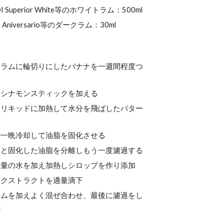
I Superior White等のホワイトラム：500ml
o Aniversario等のダークラム：30ml
トラムに輪切りにしたバナナを一週間程度つ
にシナモンスティックを加える
たリキッドに加熱して水分を飛ばしたバター
る
で一晩冷却して油脂を固化させる
ドと固化した油脂を分離しもう一度濾過する
少量の水を加え加熱しシロップを作り添加
エクストラクトを適量滴下
ラムを加えよく混ぜ合わせ、最後に濾過をし
成