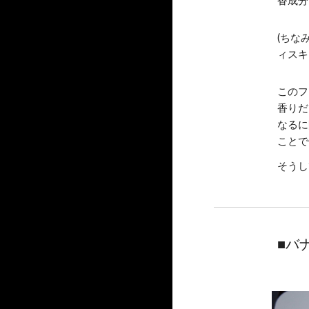
香成分
(ちな
ィスキ
このフ
香りだ
なるに
ことで
そうし
■バ