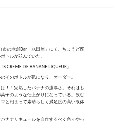
大分市の老舗Bar「水田屋」にて、ちょうど座
いボトルが並んでいた。
ITS CREME DE BANANE LIQUEUR」
ルのそのボトルが気になり、オーダー。
さは！！完熟したバナナの濃厚さ。それはも
洋菓子のような仕上がりになっている。飲む
ロマと相まって素晴らしく満足度の高い液体
なバナナリキュールを自作するべく色々やっ