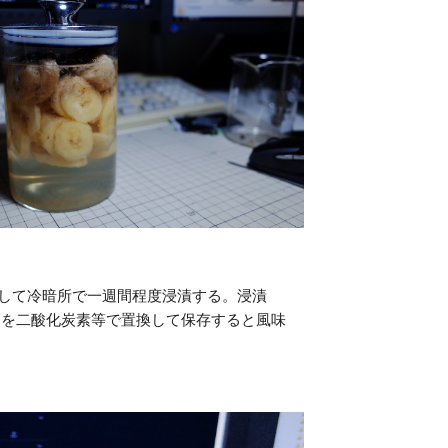
をして冷暗所で一週間程度浸漬する。浸漬
層を二酸化炭素等で置換して保存すると風味