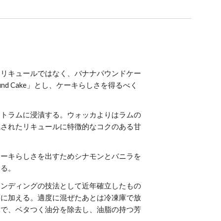
ナリキュールではなく、バナナパウンドケー
ound Cake」とし、ケーキらしさを得るべく
イトラムに浸漬する。ウォッカよりはラムの
成されたリキュールに特徴的なコクのある甘
ケーキらしさを出すためシナモンとバニラを
する。
テンディングの技法として近年確立したもの
酒に加える。適度に混ぜたあとは冷凍庫で放
とで、ベタつく油分を除去し、油脂の持つ芳