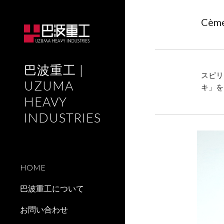
Sk
Cème
巴波重工 |
スピリ
UZUMA
キ」を
HEAVY
INDUSTRIES
HOME
巴波重工について
お問い合わせ