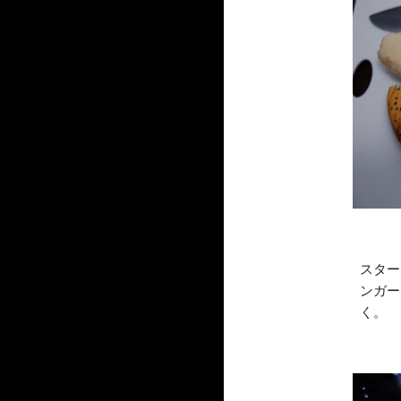
スター
ンガー
く。