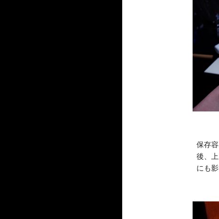
保存容
後、上
にも影