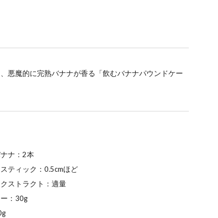
ion
し、悪魔的に完熟バナナが香る「飲むバナナパウンドケー
ナナ：2本
スティック：0.5cmほど
エクストラクト：適量
ー：30g
0g