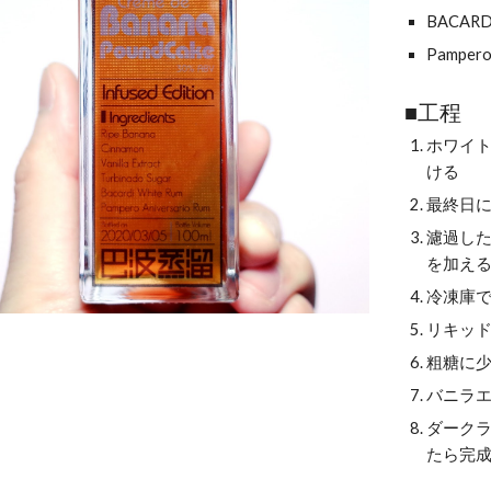
BACARD
Pamper
■工程
ホワイ
ける
最終日
濾過し
を加え
冷凍庫
リキッ
粗糖に
バニラ
ダーク
たら完