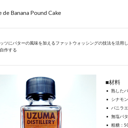
ip to main content
Skip to navigat
 de Banana Pound Cake
ッツにバターの風味を加えるファットウォッシングの技法を活用
自作する
■材料
熟したバ
シナモン
バニラ
無塩バタ
粗糖：5