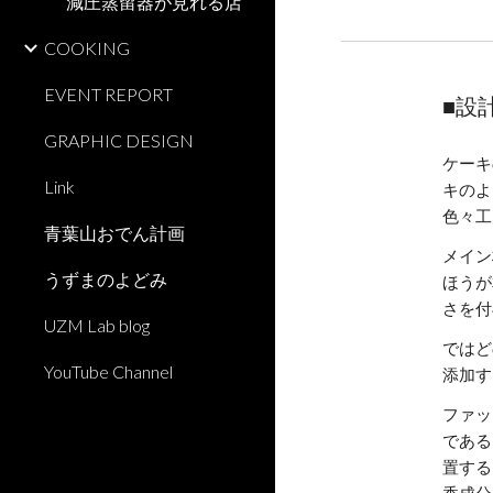
減圧蒸留器が見れる店
COOKING
EVENT REPORT
■設
GRAPHIC DESIGN
ケーキ
Link
キのよ
色々工
青葉山おでん計画
メイン
うずまのよどみ
ほうが
さを付
UZM Lab blog
ではど
YouTube Channel
添加す
ファッ
である
置する