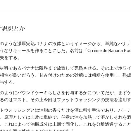
計思想とか
のような濃厚完熟バナナの液体というイメージから、単純なバナ
うなリキュールを作ることにした。名前は「Crrème de Banana P
夫をする。
材料であるバナナは限界まで放置して完熟させる。その上でホワ
相性が良いだろう。甘み付けのための砂糖には粗糖を使用し、熟
与する。
のようにパウンドケーキらしさを付与するかについてだが、まず
るのはマスト。その上今回はファットウォッシングの技法を適用
トウォッシングとは油脂の香りだけを酒に移す手法であり、バー
。原理としては非常に単純で、任意の油を加熱して溶かしそれを
。これによって油脂成分は上層で固化し、これを分離濾過するこ