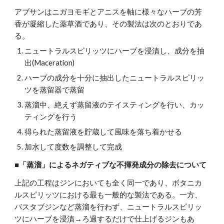
アブサンはニガヨモギとアニスを軸に様々なハーブの芳
香が凝縮した薬草酒であり、その製法は次のとおりであ
る。
ニュートラルスピリッツにハーブを浸漬し、成分を抽
出(Maceration)
ハーブの成分を十分に抽出したニュートラルスピリッ
ツを蒸留器で蒸留
蒸溜中、絶えず蒸留液のテイスティングを行い、カッ
ティングを行う
得られた蒸留液を貯蔵して風味を落ち着かせる
加水して度数を調整して完成
■「蒸溜」によるネガティブな不揮発成分の除去について
上記の工程はジンにおいても全く同一であり、ボタニカ
ルスピリッツにおける最も一般的な製法である。一方、
バスタブジンなど蒸溜を行わず、ニュートラルスピリッ
ツにハーブを浸漬→ろ過するだけで仕上げるジンもあ