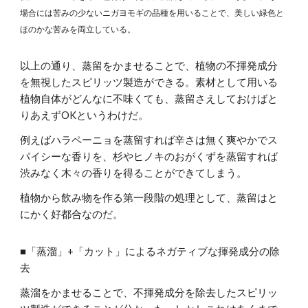
場合には苦みの少ないニガヨモギの品種を用いることで、美しい緑色と
ほのかな苦みを両立している。
以上の通り、蒸留をかませることで、植物の不揮発成分
を無視したスピリッツ製造ができる。素材として用いる
植物自体がどんなに不味くても、蒸留さえしておけばと
りあえずOKというわけだ。
例えばハラペーニョを蒸留すれば辛さは無く爽やかでス
パイシーな香りを、杉やヒノキのおがくずを蒸留すれば
渋みなく木々の香りを得ることができてしまう。
植物から飲み物を作る第一段階の処理として、蒸留はと
にかく好都合なのだ。
■
「蒸溜」+「カット」によるネガティブな揮発成分の除
去
蒸溜をかませることで、不揮発成分を除去したスピリッ