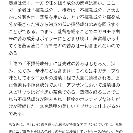
沸点は低く、一方で味を担う成分の沸点は高い。ここ
で、前者は「揮発成分」、後者は「不揮発成分」と大ま
かに分類され、蒸留を用いることで不揮発成分と揮発成
分が混ざった液から沸点の低い揮発成分のみを回収する
ことができる。つまり、蒸留を経ることでニガヨモギ由
来の苦み成分はボイラーにとどまり続け、蒸留器から出
てくる蒸留液にニガヨモギの苦みは一切含まれないので
ある。
上述の「不揮発成分」には先述の苦みはもちろん、渋
み、えぐみ、辛味なども含まれ、これらはネガティブな
味としてボタニカルの浸漬工程で大量に抽出される。ま
た色素も不揮発成分であり、アブサンにおいて浸漬後の
スピリッツはどす黒い茶色である。蒸溜を経ることでこ
れら不揮発成分が除去され、植物のポジティブな香りだ
けが濃縮した、無色透明の美しいアブサンに仕上がるの
である。
ちなみに、きれいに透き通った緑色が特徴なアブサンについては、蒸留
後にニガヨモギを緑の色付けのために浸漬しているケースが多い。その