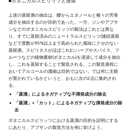
■ボタニカルスピリッツと蒸留
上述の蒸留酒の抽出は、醪からエタノールと種々の芳香
成分を抽出するのが目的であった。一方、ジンやアブサ
ンなどのボタニカルスピリッツの製法はこれとは異な
り、すでに蒸留済みのニュートラルスピリッツ(連続蒸留
などで度数が95%以上まで高められた風味にクセのない
蒸留酒。スピリタスがほぼこれ)にハーブやスパイス、フ
ルーツなどの植物素材(ボタニカル)を浸漬して成分を抽出
し、これを蒸留することで製造される。この製造過程に
おいてアルコールの濃縮は目的ではない。では何に主眼
が置かれているかというと、おもに次の2点に集約され
る。
「蒸溜」によるネガティブな不揮発成分の除去
「蒸溜」+「カット」によるネガティブな揮発成分の除
去
ボタニカルスピリッツにおける蒸溜の目的を説明にする
にあたり、アブサンの製造方法を例に挙げよう。