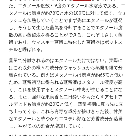
た、エタノール度数7-9度のエタノール水溶液である。エ
タノールは沸点が約78℃と水の100℃に対して低く、ウォ
ッシュを加熱していくことでまず先にエタノールが蒸発
し、そうして生じた蒸気を冷却することでエタノール度
数の高い蒸留液を得ることができる。これぞまさしく蒸
留であり、ウィスキー蒸留に特化した蒸留器はポットス
チルと呼ばれる。
蒸留で分離されるのはエタノールだけではない。実際に
はこれ以外の様々な成分がウォッシュから蒸発を経て分
離されている。例えばメタノールは沸点が約65℃と低い
ため。蒸留初期に得られる蒸留液はメタノール濃度が高
く、これを飲用するとメタノール中毒が生じることにな
る。また、強烈な果実香と二日酔いをもたらすアセトア
ルデヒドも沸点が約20℃と低く、蒸留初期に真っ先に立
ち上ってくる。これら有毒な成分が抜けきった後、甘美
なエタノールと華やかなエステル類など芳香成分が蒸発
し、やがて水の割合が増加していく。