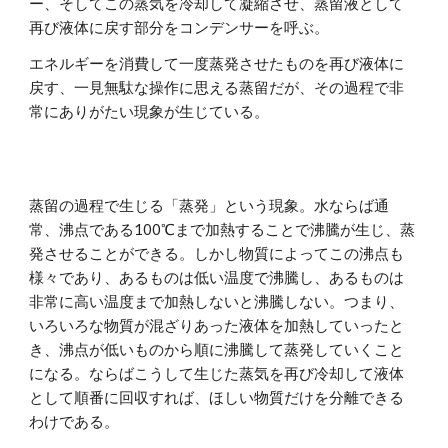
ー、そしてこの蒸気を冷却して凝縮させ、蒸留液として
再び液体に戻す部分をコンデンサーを呼ぶ。
エネルギーを消費して一度蒸発させたものを再び液体に
戻す、一見無駄な操作に思える蒸留だが、その過程で非
常にありがたい現象が生じている。
蒸留の過程で生じる「蒸発」という現象。水ならば通
常、沸点である100℃まで加熱することで沸騰が生じ、蒸
発させることができる。しかし物質によってこの沸点も
様々であり、あるものは低い温度で沸騰し、あるものは
非常に高い温度まで加熱しないと沸騰しない。つまり、
いろいろな物質が混ざりあった液体
を加熱していったと
き、沸点が低いものから順に沸騰して蒸発していくこと
になる。ならばこうして生じた蒸気を再び冷却して液体
として順番に回収すれば、ほしい物質だけを分離できる
わけである。