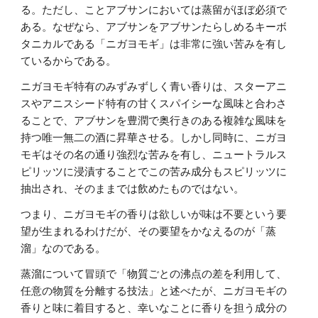
る。ただし、ことアブサンにおいては蒸留がほぼ必須で
ある。なぜなら、アブサンをアブサンたらしめるキーボ
タニカルである「ニガヨモギ」は非常に強い苦みを有し
ているからである。
ニガヨモギ特有のみずみずしく青い香りは、スターアニ
スやアニスシード特有の甘くスパイシーな風味と合わさ
ることで、アブサンを豊潤で奥行きのある複雑な風味を
持つ唯一無二の酒に昇華させる。しかし同時に、ニガヨ
モギはその名の通り強烈な苦みを有し、ニュートラルス
ピリッツに浸漬することでこの苦み成分もスピリッツに
抽出され、そのままでは飲めたものではない。
つまり、ニガヨモギの香りは欲しいが味は不要という要
望が生まれるわけだが、その要望をかなえるのが「蒸
溜」なのである。
蒸溜について冒頭で「
物質ごとの沸点の差を利用して、
任意の物質を分離する技法」と述べたが
、ニガヨモギの
香りと味に着目すると、幸いなことに香りを担う成分の