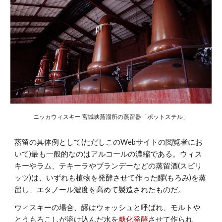
ニッカウィスキー 宮城峡蒸溜所の蒸留器「ポットスチル」
蒸留の具体例として
(ただしこのWebサイトの閲覧者にお
いて)
最も一般的なのはアルコールの濃縮である。ウィス
キーやラム、テキーラやブランデーなどの蒸留酒(スピリ
ッツ)は、いずれも植物を発酵させて作った醪(もろみ)を蒸
留し、エタノール濃度を高めて製造されたものだ。
ウィスキーの場合、醪はウォッシュと呼ばれ、モルトや
とうもろこしが溶け込んだ水を
糖化発酵
させて作られ